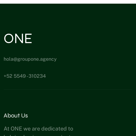
ONE
hola@groupone.agency
+52 5549 - 310234
About Us
At ONE we are dedicated to